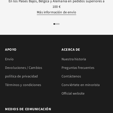
En los Países Bajos, Bélgica y Alemania en pedidos superiores a
100 €
Más información de envío
IR AL ARTÍCULO 1
IR AL ARTÍCULO 2
IR AL ARTÍCULO 3
IR AL ARTÍCULO 4
APOYO
ACERCA DE
Envío
Nuestra historia
Devoluciones / Cambios
Preguntas frecuentes
política de privacidad
Contáctenos
Términos y condiciones
Conviértete en minorista
Official website
MEDIOS DE COMUNICACIÓN