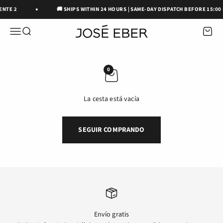
Ir al contenido
ENTE 2
🚚 SHIPS WITHIN 24 HOURS | SAME-DAY DISPATCH BEFORE 15:00 
José Eber Beauty
ABRIR MENÚ DE NAVEGACIÓN
Abrir búsqueda
Abrir c
0
La cesta está vacía
SEGUIR COMPRANDO
Envío gratis