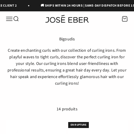
Passer au contenu
E CLIENT 2
🚚 SHIPS WITHIN 24 HOURS | SAME-DAY DISPATCH BEFORE 15:
José Eber Beauty
OUVRIR LA NAVIGATION
Ouvrir la recherche
Voir le
Create enchanting curls with our collection of curling irons. From
playful waves to tight curls, discover the perfect curling iron for
your style. Our curling irons blend user-friendliness with
professional results, ensuring a great hair day every day. Let your
hair speak and experience effortlessly glamorous hair with our
curling irons!
14 produits
EN RUPTURE