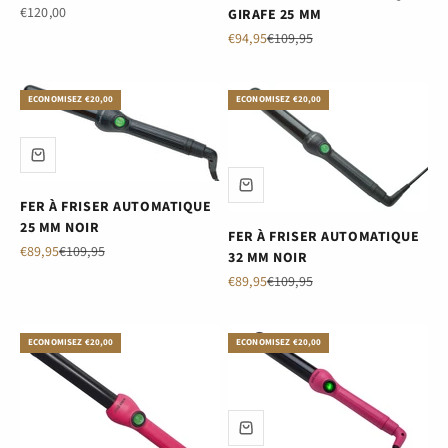
Prix de vente
€120,00
GIRAFE 25 MM
Prix de vente
Prix normal
€94,95
€109,95
ECONOMISEZ €20,00
ECONOMISEZ €20,00
FER À FRISER AUTOMATIQUE
25 MM NOIR
FER À FRISER AUTOMATIQUE
Prix de vente
Prix normal
€89,95
€109,95
32 MM NOIR
Prix de vente
Prix normal
€89,95
€109,95
ECONOMISEZ €20,00
ECONOMISEZ €20,00