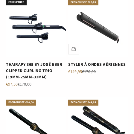
EN RUPTURE
ECONOMISEZ €20,05
THAIRAPY 365 BY JOSÉ EBER
STYLER À ONDES AÉRIENNES
CLIPPED CURLING TRIO
Prix de vente
Prix normal
€149,95
€170,00
(19MM-25MM-32MM)
Prix de vente
Prix normal
€97,50
€170,00
ECONOMISEZ €10,00
ECONOMISEZ €44,95