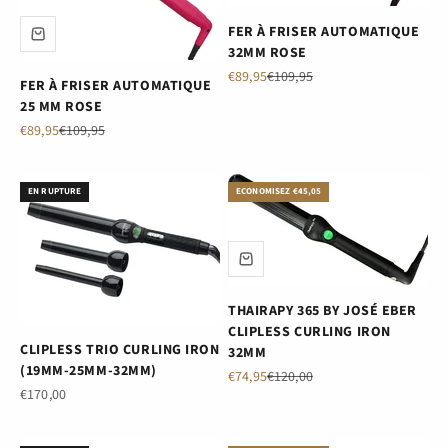
FER À FRISER AUTOMATIQUE
32MM ROSE
Prix de vente
Prix normal
€89,95
€109,95
FER À FRISER AUTOMATIQUE
25 MM ROSE
Prix de vente
Prix normal
€89,95
€109,95
EN RUPTURE
ECONOMISEZ €45,05
THAIRAPY 365 BY JOSÉ EBER
CLIPLESS CURLING IRON
CLIPLESS TRIO CURLING IRON
32MM
(19MM-25MM-32MM)
Prix de vente
Prix normal
€74,95
€120,00
Prix de vente
€170,00