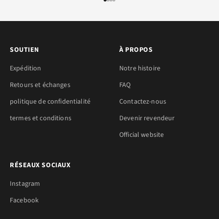
ALLER À L'ÉLÉMENT 1
ALLER À L'ÉLÉMENT 2
ALLER À L'ÉLÉMENT 3
ALLER À L'ÉLÉMENT 4
SOUTIEN
À PROPOS
Expédition
Notre histoire
Retours et échanges
FAQ
politique de confidentialité
Contactez-nous
termes et conditions
Devenir revendeur
Official website
RÉSEAUX SOCIAUX
Instagram
Facebook